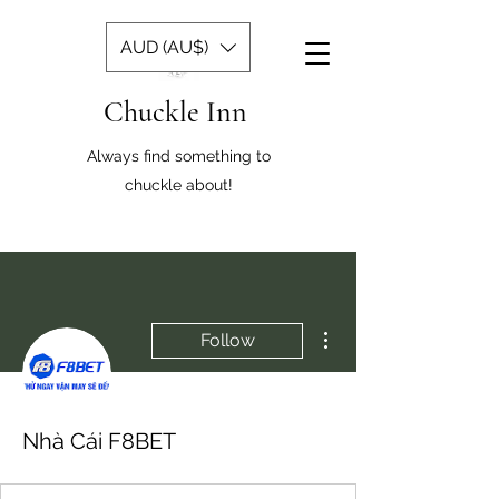
AUD (AU$)
Chuckle Inn
Always find something to
chuckle about!
More actions
Follow
Nhà Cái F8BET