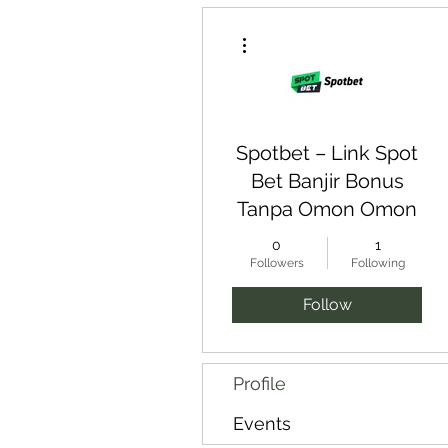
More actions
Spotbet – Link Spot
Bet Banjir Bonus
Tanpa Omon Omon
0
1
Followers
Following
Follow
Profile
Events