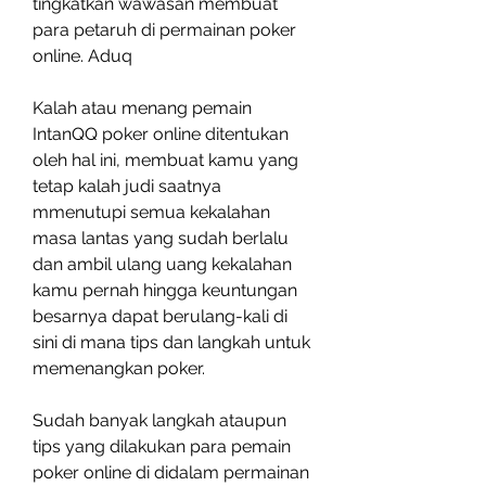
tingkatkan wawasan membuat 
para petaruh di permainan poker 
online. Aduq
Kalah atau menang pemain 
IntanQQ poker online ditentukan 
oleh hal ini, membuat kamu yang 
tetap kalah judi saatnya 
mmenutupi semua kekalahan 
masa lantas yang sudah berlalu 
dan ambil ulang uang kekalahan 
kamu pernah hingga keuntungan 
besarnya dapat berulang-kali di 
sini di mana tips dan langkah untuk 
memenangkan poker.
Sudah banyak langkah ataupun 
tips yang dilakukan para pemain 
poker online di didalam permainan 