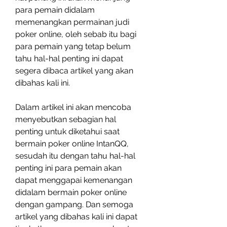
para pemain didalam 
memenangkan permainan judi 
poker online, oleh sebab itu bagi 
para pemain yang tetap belum 
tahu hal-hal penting ini dapat 
segera dibaca artikel yang akan 
dibahas kali ini.
Dalam artikel ini akan mencoba 
menyebutkan sebagian hal 
penting untuk diketahui saat 
bermain poker online IntanQQ, 
sesudah itu dengan tahu hal-hal 
penting ini para pemain akan 
dapat menggapai kemenangan 
didalam bermain poker online 
dengan gampang. Dan semoga 
artikel yang dibahas kali ini dapat 